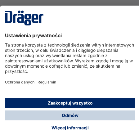
Technika
dla Życia
Serwisowa linia hotline
O nas
Korzystanie ze sklepu
© Dräger Polska Sp. z o.o., 2025
*Wszystkie ceny bez VAT, na warunkach opisanych w
Opcje płatności