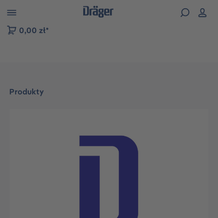
zejdź do nawigacji na platformie B2B
0,00 zł*
Produkty
Pomiń galerię zdjęć