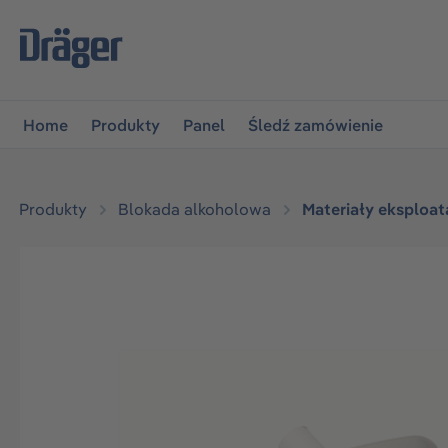
jdź do głównej nawigacji
Przejdź do nawigacji na platfo
Home
Produkty
Panel
Śledź zamówienie
Produkty
Blokada alkoholowa
Materiały eksploa
Pomiń galerię zdjęć