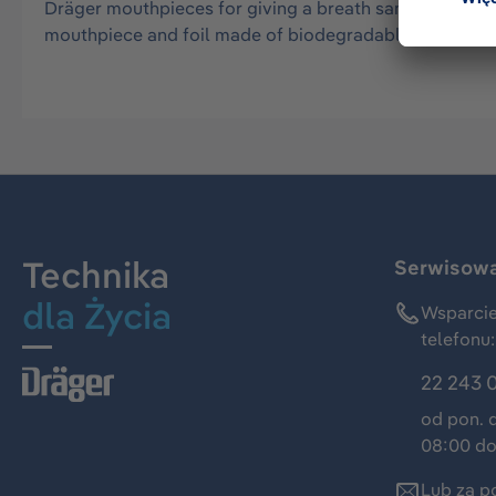
Dräger mouthpieces for giving a breath sample with the
mouthpiece and foil made of biodegradable plastic
Technika
Serwisowa 
dla Życia
Wsparcie
telefonu:
22 243 
od pon. 
08:00 do
Lub za p