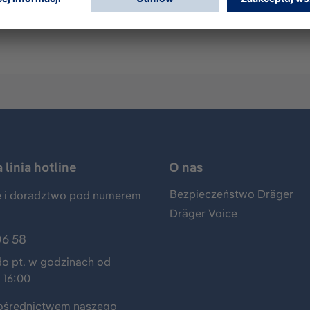
 Interlock 7000, Interlock 7500 or Interlock 5000 - 50 mouth
linia hotline
O nas
Bezpieczeństwo Dräger
 i doradztwo pod numerem
Dräger Voice
06 58
do pt. w godzinach od
 16:00
ośrednictwem naszego