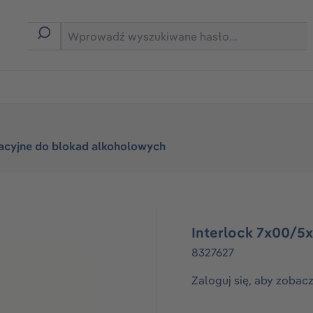
rmie B2B
tacyjne do blokad alkoholowych
Interlock 7x00/5
8327627
Zaloguj się, aby zobac