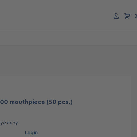
0
x00 mouthpiece (50 pcs.)
zyć ceny
Login