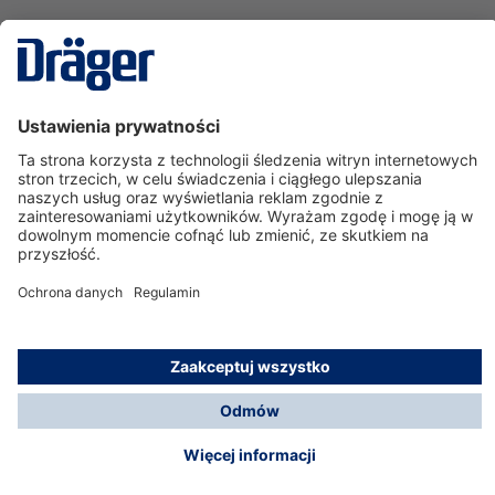
Technika
dla Życia
Serwisowa linia hotline
O nas
Korzystanie ze sklepu
© Dräger Polska Sp. z o.o., 2025
*Wszystkie ceny bez VAT, na warunkach opisanych w
Opcje płatności