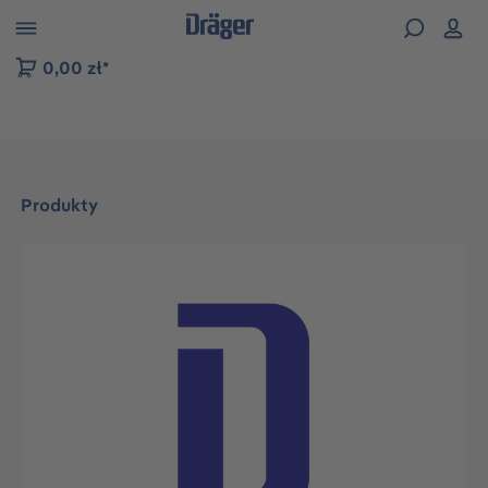
zejdź do nawigacji na platformie B2B
0,00 zł*
Produkty
Pomiń galerię zdjęć