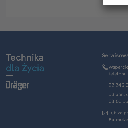
Technika
Serwisowa 
dla Życia
Wsparcie
telefonu:
22 243 
od pon. 
08:00 do
Lub za p
Formula