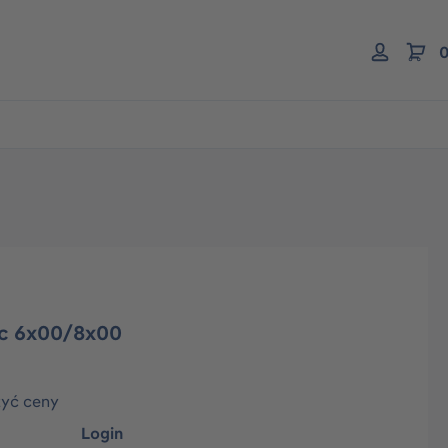
0
ac 6x00/8x00
zyć ceny
Login