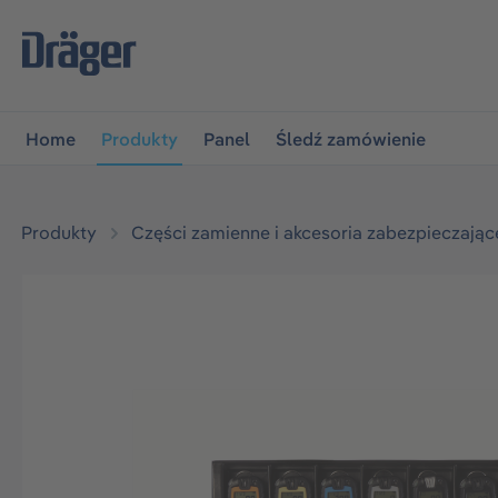
jdź do głównej nawigacji
Przejdź do nawigacji na platfo
Home
Produkty
Panel
Śledź zamówienie
Produkty
Części zamienne i akcesoria zabezpieczając
Pomiń galerię zdjęć