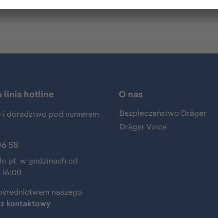
linia hotline
O nas
Bezpieczeństwo Dräger
 i doradztwo pod numerem
Dräger Voice
06 58
do pt. w godzinach od
 16:00
ośrednictwem naszego
rz kontaktowy