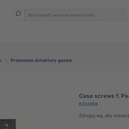
rmie B2B
e
Przenośne detektory gazów
Case screws f. P
8326858
Zaloguj się, aby zobac