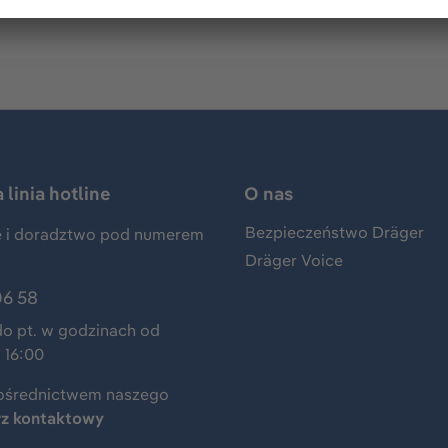
linia hotline
O nas
Bezpieczeństwo Dräger
 i doradztwo pod numerem
Dräger Voice
06 58
do pt. w godzinach od
 16:00
ośrednictwem naszego
rz kontaktowy