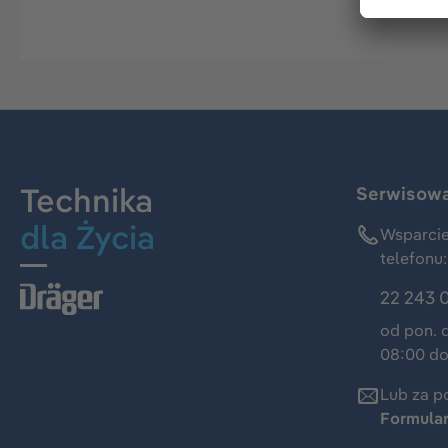
Technika
Serwisowa 
dla Życia
Wsparcie
telefonu:
22 243 
od pon. 
08:00 do
Lub za p
Formula