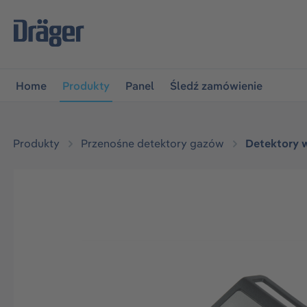
jdź do głównej nawigacji
Przejdź do nawigacji na platfo
Home
Produkty
Panel
Śledź zamówienie
Produkty
Przenośne detektory gazów
Detektory 
Pomiń galerię zdjęć