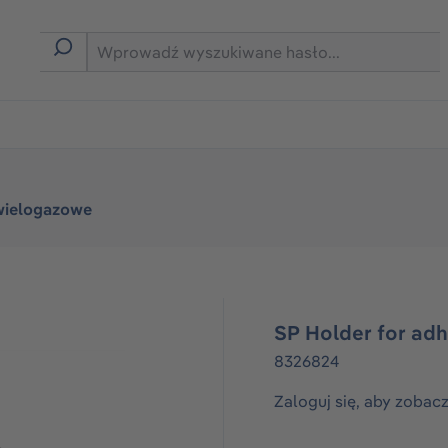
rmie B2B
wielogazowe
SP Holder for adh
8326824
Zaloguj się, aby zobac