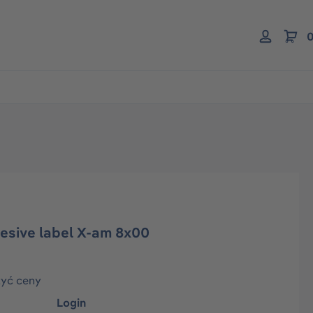
0
esive label X-am 8x00
zyć ceny
Login