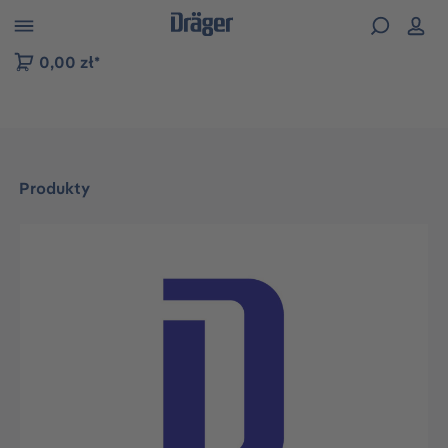
zejdź do nawigacji na platformie B2B
0,00 zł*
Produkty
Pomiń galerię zdjęć