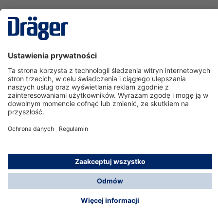
Technika
dla Życia
Serwisowa linia hotline
O nas
Korzystanie ze sklepu
© Dräger Polska Sp. z o.o., 2025
*Wszystkie ceny bez VAT, na warunkach opisanych w
Opcje płatności