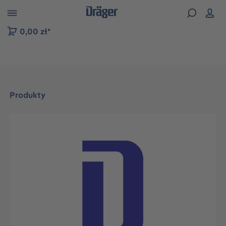
zejdź do nawigacji na platformie B2B
0,00 zł*
Produkty
Pomiń galerię zdjęć