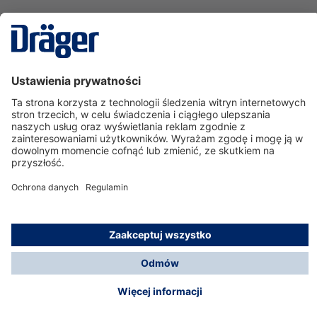
Technika
dla Życia
Serwisowa linia hotline
O nas
Korzystanie ze sklepu
© Dräger Polska Sp. z o.o., 2025
*Wszystkie ceny bez VAT, na warunkach opisanych w
Opcje płatności