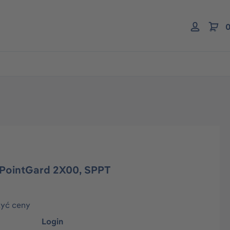
0
l PointGard 2X00, SPPT
zyć ceny
Login