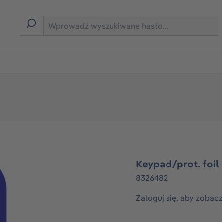
rmie B2B
Keypad/prot. foi
8326482
Zaloguj się, aby zobac