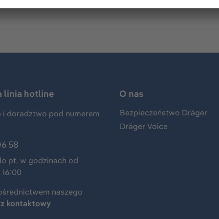
linia hotline
O nas
Bezpieczeństwo Dräger
 i doradztwo pod numerem
Dräger Voice
06 58
do pt. w godzinach od
 16:00
ośrednictwem naszego
rz kontaktowy