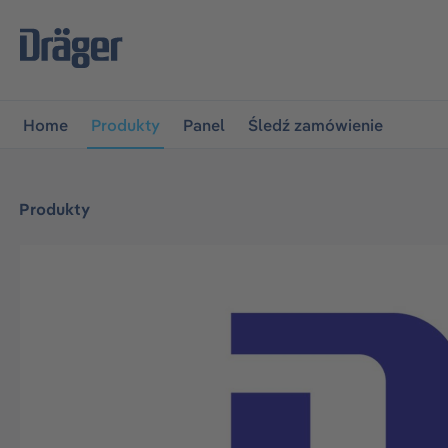
jdź do głównej nawigacji
Przejdź do nawigacji na platfo
Home
Produkty
Panel
Śledź zamówienie
Produkty
Pomiń galerię zdjęć