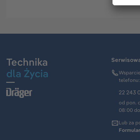
Technika
Serwisowa 
dla Życia
Wsparcie
telefonu:
22 243 
od pon. 
08:00 do
Lub za p
Formula