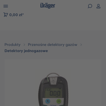
zejdź do nawigacji na platformie B2B
0,00 zł*
Produkty
Przenośne detektory gazów
Detektory jednogazowe
Pomiń galerię zdjęć