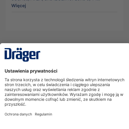
Więcej
Technika
dla Życia
Serwisowa linia hotline
O nas
Korzystanie ze sklepu