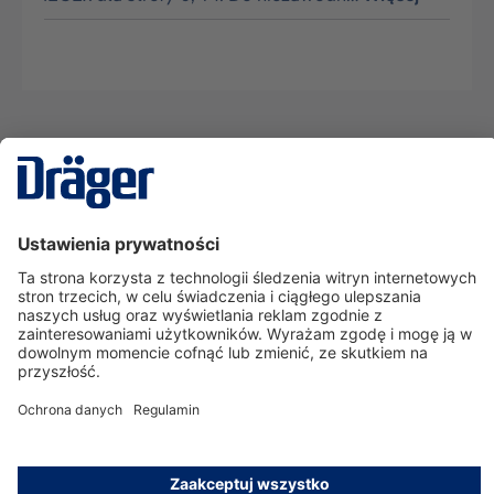
Technika
dla Życia
Serwisowa linia hotline
O nas
Korzystanie ze sklepu