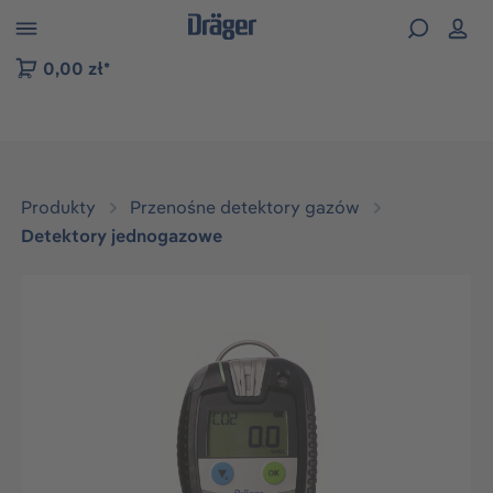
zejdź do nawigacji na platformie B2B
0,00 zł*
Produkty
Przenośne detektory gazów
Detektory jednogazowe
Pomiń galerię zdjęć