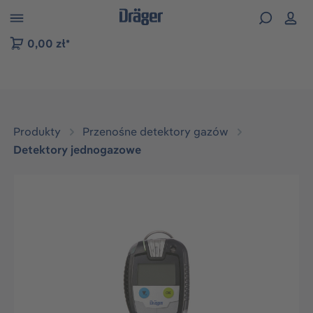
zejdź do nawigacji na platformie B2B
0,00 zł*
Produkty
Przenośne detektory gazów
Detektory jednogazowe
Pomiń galerię zdjęć