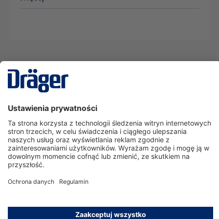
Technika
dla Życia
Serwisowa linia hotline
O nas
Korzystanie ze sklepu