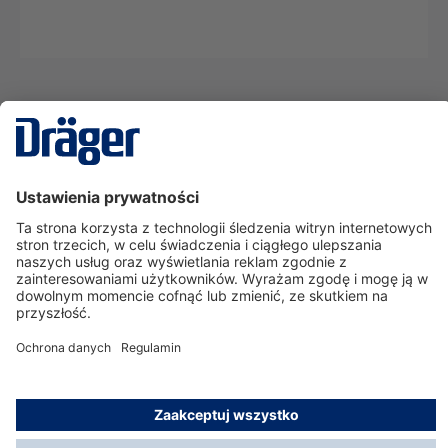
Technika
dla Życia
Serwisowa linia hotline
O nas
Korzystanie ze sklepu
© Dräger Polska Sp. z o.o., 2025