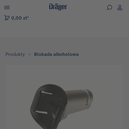
zejdź do nawigacji na platformie B2B
0,00 zł*
Produkty
Blokada alkoholowa
Pomiń galerię zdjęć