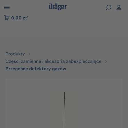
zejdź do nawigacji na platformie B2B
0,00 zł*
Produkty
Części zamienne i akcesoria zabezpieczające
Przenośne detektory gazów
Pomiń galerię zdjęć