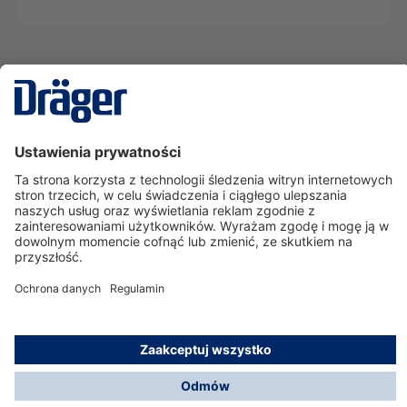
Technika
dla Życia
Serwisowa linia hotline
O nas
Korzystanie ze sklepu
© Dräger Polska Sp. z o.o., 2025
*Wszystkie ceny bez VAT, na warunkach opisanych w