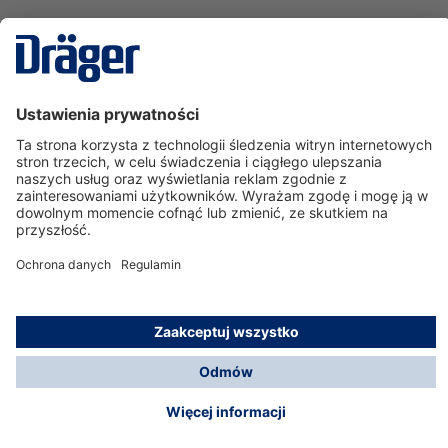
Technika
dla Życia
Serwisowa linia hotline
O nas
Korzystanie ze sklepu
© Dräger Polska Sp. z o.o., 2025
*Wszystkie ceny bez VAT, na warunkach opisanych w
Opcje płatności