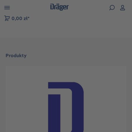
zejdź do nawigacji na platformie B2B
0,00 zł*
Produkty
Pomiń galerię zdjęć