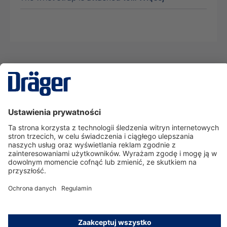
Technika
dla Życia
Serwisowa linia hotline
O nas
Korzystanie ze sklepu