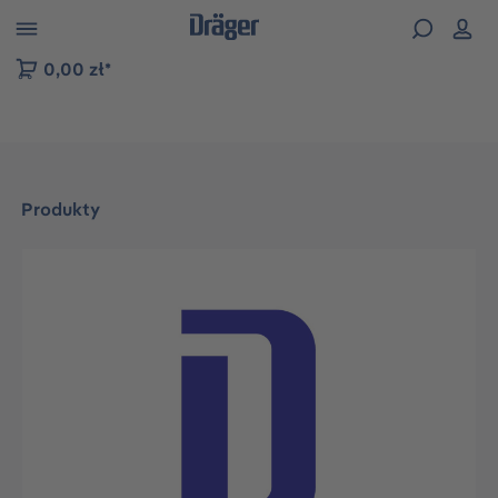
zejdź do nawigacji na platformie B2B
0,00 zł*
Produkty
Pomiń galerię zdjęć