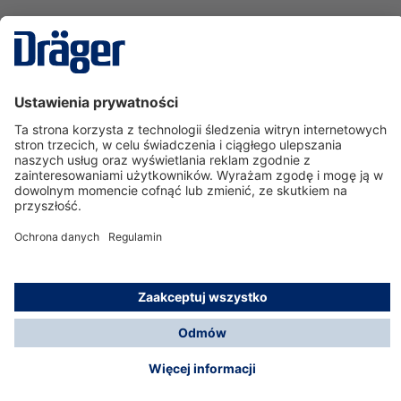
Technika
dla Życia
Serwisowa linia hotline
O nas
Korzystanie ze sklepu
© Dräger Polska Sp. z o.o., 2025
*Wszystkie ceny bez VAT, na warunkach opisanych w
Opcje płatności