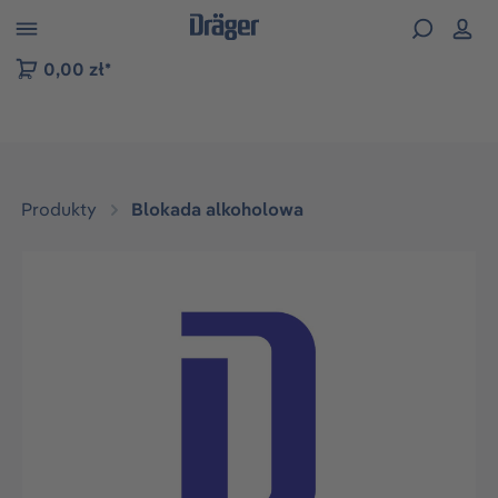
zejdź do nawigacji na platformie B2B
0,00 zł*
Produkty
Blokada alkoholowa
Pomiń galerię zdjęć