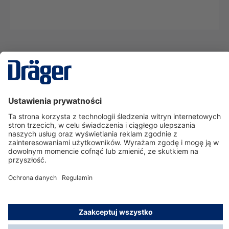
Technika
dla Życia
Serwisowa linia hotline
O nas
Korzystanie ze sklepu
© Dräger Polska Sp. z o.o., 2025