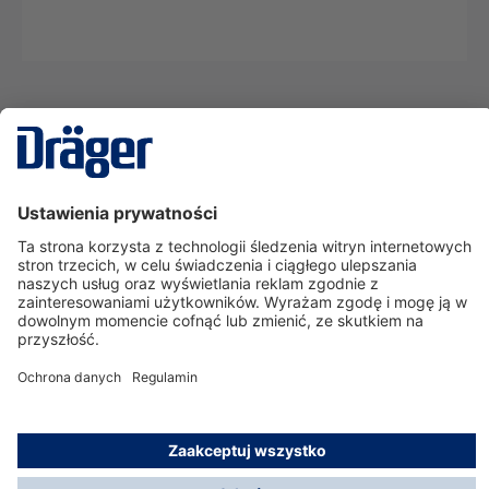
Technika
dla Życia
Serwisowa linia hotline
O nas
Korzystanie ze sklepu
© Dräger Polska Sp. z o.o., 2025