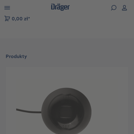
zejdź do nawigacji na platformie B2B
0,00 zł*
Produkty
Pomiń galerię zdjęć