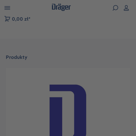
zejdź do nawigacji na platformie B2B
0,00 zł*
Produkty
Pomiń galerię zdjęć