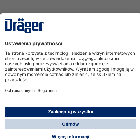
Technika
dla Życia
Serwisowa linia hotline
O nas
Korzystanie ze sklepu
© Dräger Polska Sp. z o.o., 2025
*Wszystkie ceny bez VAT, na warunkach opisanych w
Opcje płatności