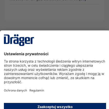
Technika
dla Życia
Serwisowa linia hotline
O nas
Korzystanie ze sklepu