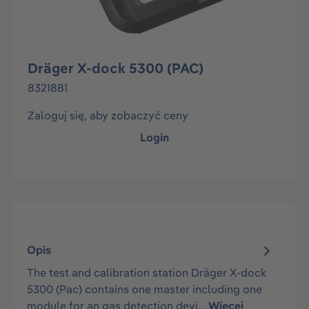
Dräger X-dock 5300 (PAC)
8321881
Zaloguj się, aby zobaczyć ceny
Login
Opis
The test and calibration station Dräger X-dock
5300 (Pac) contains one master including one
module for an gas detection devi…
Więcej