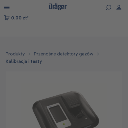
zejdź do nawigacji na platformie B2B
0,00 zł*
Produkty
Przenośne detektory gazów
Kalibracja i testy
Pomiń galerię zdjęć