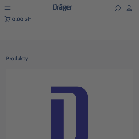
zejdź do nawigacji na platformie B2B
0,00 zł*
Produkty
Pomiń galerię zdjęć