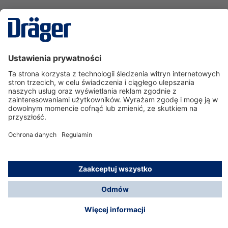
Technika
dla Życia
Serwisowa linia hotline
O nas
Korzystanie ze sklepu
© Dräger Polska Sp. z o.o., 2025
*Wszystkie ceny bez VAT, na warunkach opisanych w
Opcje płatności