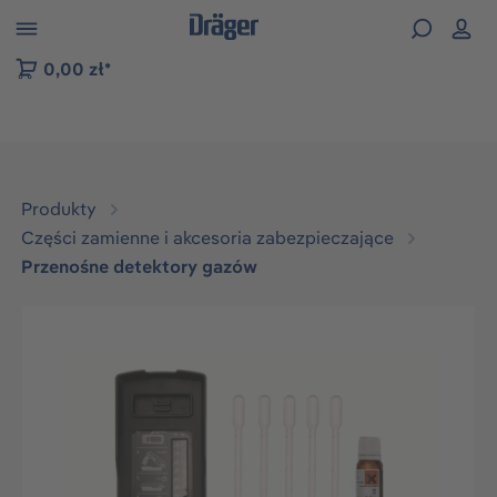
zejdź do nawigacji na platformie B2B
0,00 zł*
Produkty
Części zamienne i akcesoria zabezpieczające
Przenośne detektory gazów
Pomiń galerię zdjęć