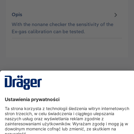
Opis
With the nonane checker the sensitivity of the
Ex-gas calibration can be tested.
Technika
dla Życia
Serwisowa linia hotline
O nas