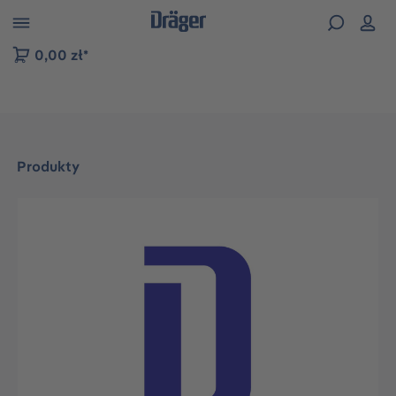
zejdź do nawigacji na platformie B2B
0,00 zł*
Produkty
Pomiń galerię zdjęć