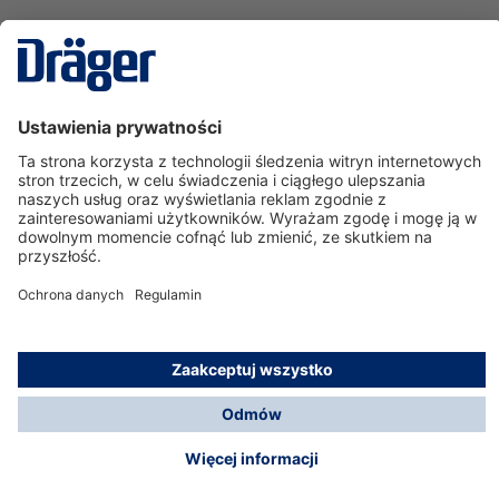
Technika
dla Życia
Serwisowa linia hotline
O nas
Korzystanie ze sklepu
© Dräger Polska Sp. z o.o., 2025
*Wszystkie ceny bez VAT, na warunkach opisanych w
Opcje płatności