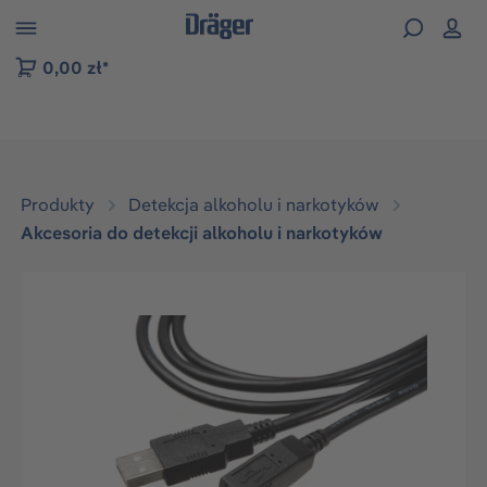
zejdź do nawigacji na platformie B2B
0,00 zł*
Produkty
Detekcja alkoholu i narkotyków
Akcesoria do detekcji alkoholu i narkotyków
Pomiń galerię zdjęć