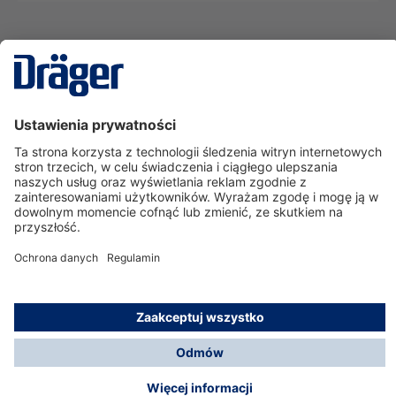
Technika
dla Życia
Serwisowa linia hotline
O nas
Korzystanie ze sklepu
© Dräger Polska Sp. z o.o., 2025
*Wszystkie ceny bez VAT, na warunkach opisanych w
Opcje płatności