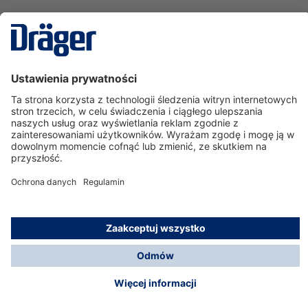
Technika
dla Życia
Serwisowa linia hotline
O nas
Korzystanie ze sklepu
© Dräger Polska Sp. z o.o., 2025
*Wszystkie ceny bez VAT, na warunkach opisanych w
Opcje płatności