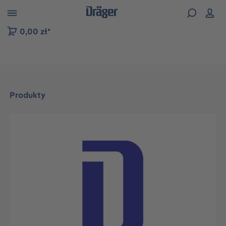
zejdź do nawigacji na platformie B2B
0,00 zł*
Produkty
Pomiń galerię zdjęć