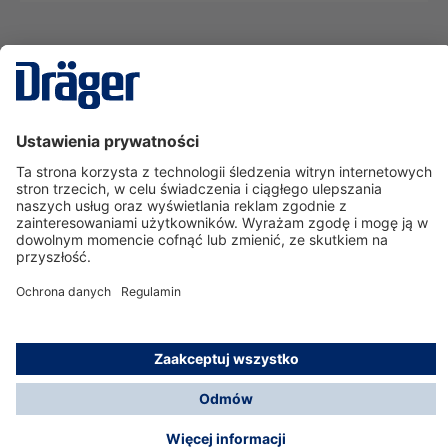
Technika
dla Życia
Serwisowa linia hotline
O nas
Korzystanie ze sklepu
© Dräger Polska Sp. z o.o., 2025
*Wszystkie ceny bez VAT, na warunkach opisanych w
Opcje płatności