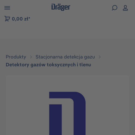
zejdź do nawigacji na platformie B2B
0,00 zł*
Produkty
Stacjonarna detekcja gazu
Detektory gazów toksycznych i tlenu
Pomiń galerię zdjęć