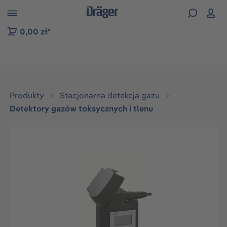
zejdź do nawigacji na platformie B2B
0,00 zł*
Produkty
Stacjonarna detekcja gazu
Detektory gazów toksycznych i tlenu
Pomiń galerię zdjęć