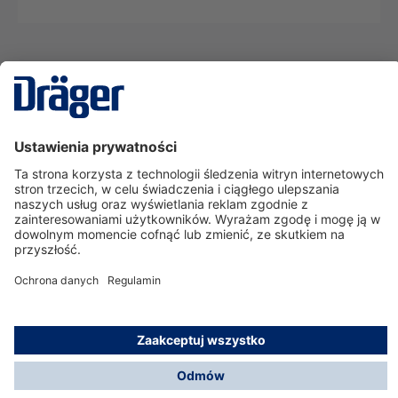
Technika
dla Życia
Serwisowa linia hotline
O nas
Korzystanie ze sklepu
© Dräger Polska Sp. z o.o., 2025
*Wszystkie ceny bez VAT, na warunkach opisanych w