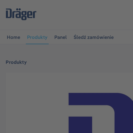
jdź do głównej nawigacji
Przejdź do nawigacji na platfo
Home
Produkty
Panel
Śledź zamówienie
Produkty
Pomiń galerię zdjęć