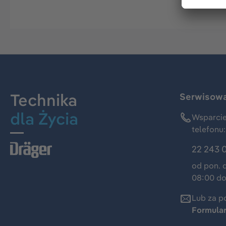
Technika
Serwisowa 
dla Życia
Wsparcie
telefonu:
22 243 
od pon. 
08:00 do
Lub za p
Formula