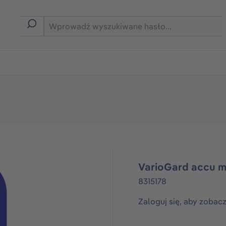
rmie B2B
VarioGard accu m
8315178
Zaloguj się, aby zobac