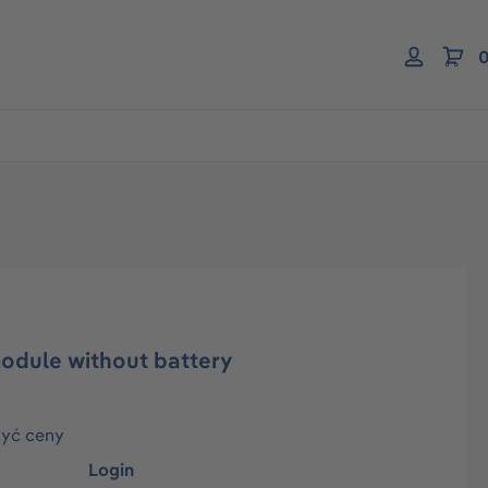
0
odule without battery
zyć ceny
Login