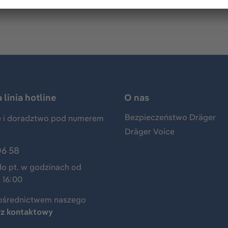
linia hotline
O nas
Bezpieczeństwo Dräger
 i doradztwo pod numerem
Dräger Voice
06 58
do pt. w godzinach od
 16:00
ośrednictwem naszego
rz kontaktowy