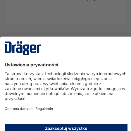
Technika
dla Życia
Serwisowa linia hotline
O nas
Korzystanie ze sklepu