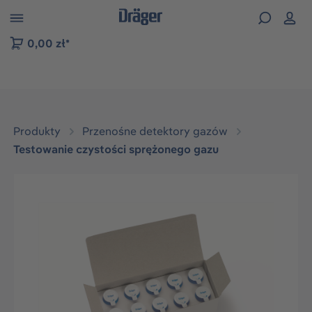
zejdź do nawigacji na platformie B2B
0,00 zł*
Produkty
Przenośne detektory gazów
Testowanie czystości sprężonego gazu
Pomiń galerię zdjęć