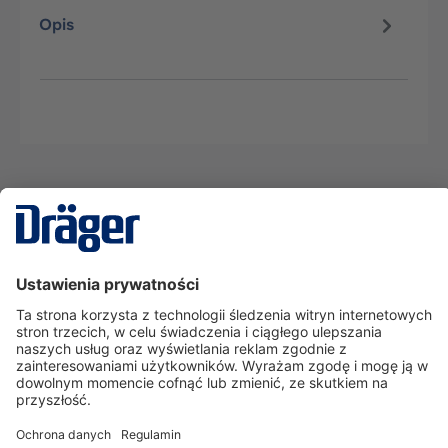
Opis
Technika
dla Życia
Serwisowa linia hotline
O nas
Korzystanie ze sklepu