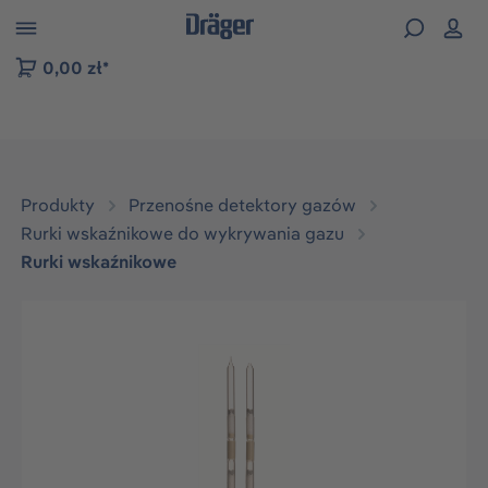
zejdź do nawigacji na platformie B2B
0,00 zł*
Produkty
Przenośne detektory gazów
Rurki wskaźnikowe do wykrywania gazu
Rurki wskaźnikowe
Pomiń galerię zdjęć