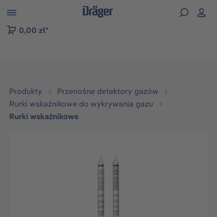
zejdź do nawigacji na platformie B2B
0,00 zł*
Produkty
Przenośne detektory gazów
Rurki wskaźnikowe do wykrywania gazu
Rurki wskaźnikowe
Pomiń galerię zdjęć