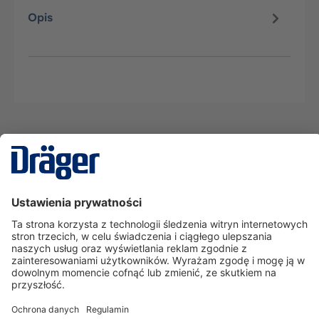
Opis
Technika
dla Życia
Serwisowa linia hotline
O nas
Korzystanie ze sklepu