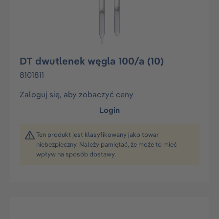
DT dwutlenek węgla 100/a (10)
8101811
Zaloguj się, aby zobaczyć ceny
Login
Ten produkt jest klasyfikowany jako towar
niebezpieczny. Należy pamiętać, że może to mieć
wpływ na sposób dostawy.