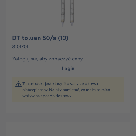
DT toluen 50/a (10)
8101701
Zaloguj się, aby zobaczyć ceny
Login
Ten produkt jest klasyfikowany jako towar
niebezpieczny. Należy pamiętać, że może to mieć
wpływ na sposób dostawy.