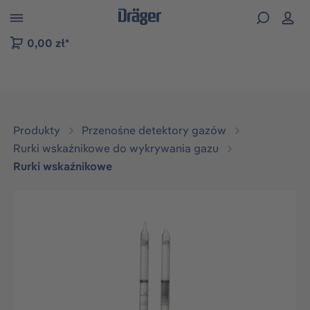
zejdź do nawigacji na platformie B2B
0,00 zł*
Produkty
Przenośne detektory gazów
Rurki wskaźnikowe do wykrywania gazu
Rurki wskaźnikowe
Pomiń galerię zdjęć