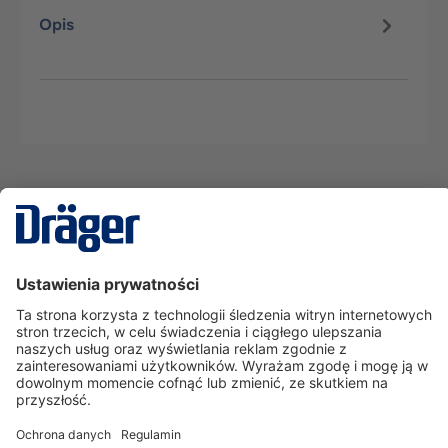
Opis
Technika
dla Życia
Serwisowa linia hotline
O nas
Korzystanie ze sklepu