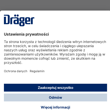
Technika
dla Życia
Serwisowa linia hotline
O nas
Korzystanie ze sklepu
© Dräger Polska Sp. z o.o., 2025
*Wszystkie ceny bez VAT, na warunkach opisanych w
Opcje płatności