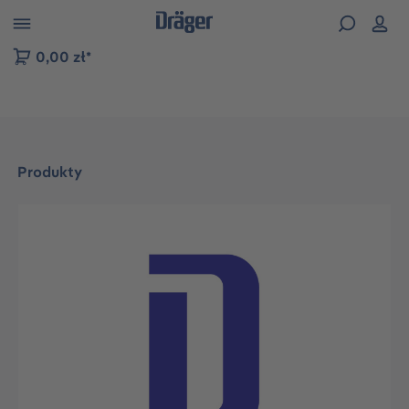
zejdź do nawigacji na platformie B2B
0,00 zł*
Produkty
Pomiń galerię zdjęć