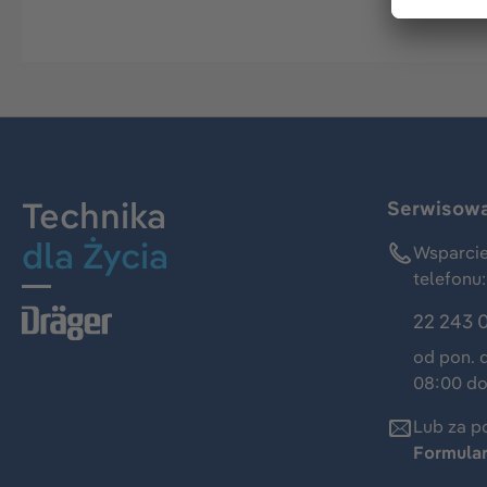
Technika
Serwisowa 
dla Życia
Wsparcie
telefonu:
22 243 
od pon. 
08:00 do
Lub za p
Formula