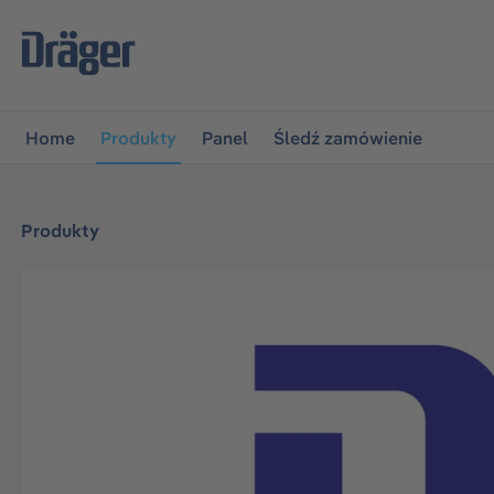
jdź do głównej nawigacji
Przejdź do nawigacji na platfo
Home
Produkty
Panel
Śledź zamówienie
Produkty
Pomiń galerię zdjęć