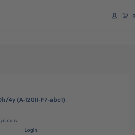
0
0h/4y (A-120II-F7-abc1)
zyć ceny
Login