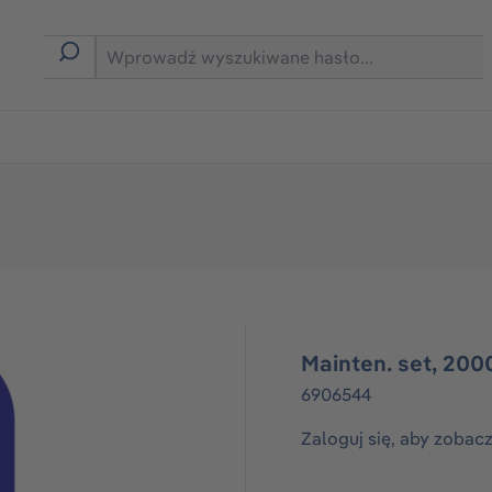
rmie B2B
Mainten. set, 200
6906544
Zaloguj się, aby zobac