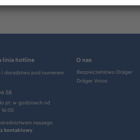
linia hotline
O nas
Bezpieczeństwo Dräger
 i doradztwo pod numerem
Dräger Voice
06 58
do pt. w godzinach od
 16:00
ośrednictwem naszego
rz kontaktowy