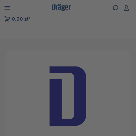
zejdź do nawigacji na platformie B2B
0,00 zł*
Pomiń galerię zdjęć