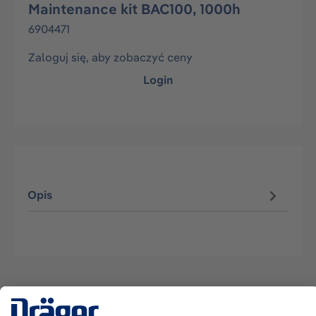
Maintenance kit BAC100, 1000h
6904471
Zaloguj się, aby zobaczyć ceny
Login
Opis