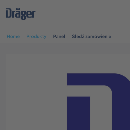
jdź do głównej nawigacji
Przejdź do nawigacji na platfo
Home
Produkty
Panel
Śledź zamówienie
Pomiń galerię zdjęć