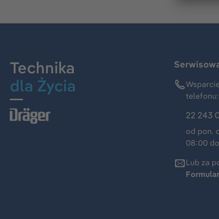
Technika
Serwisowa 
dla Życia
Wsparcie
telefonu:
22 243 
od pon. 
08:00 do
Lub za p
Formula