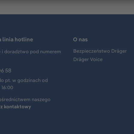
linia hotline
O nas
Bezpieczeństwo Dräger
 i doradztwo pod numerem
Dräger Voice
06 58
do pt. w godzinach od
 16:00
ośrednictwem naszego
rz kontaktowy