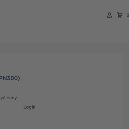
0
 (PN300)
zyć ceny
Login