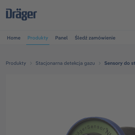
jdź do głównej nawigacji
Przejdź do nawigacji na platfo
Home
Produkty
Panel
Śledź zamówienie
Produkty
Stacjonarna detekcja gazu
Sensory do s
Pomiń galerię zdjęć