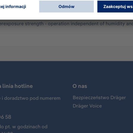
 for measuring ammonia and selected amines in ambient air
ers - Plug & Play because of internal memory chip - pre-calib
artifacts caused by step-changes of temperature and humidity
overexposure strength - operation independent of humidity a
linia hotline
O nas
Bezpieczeństwo Dräger
 i doradztwo pod numerem
Dräger Voice
06 58
do pt. w godzinach od