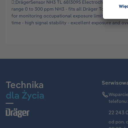
;DrägerSensor NH3 TL 6813095 Electrochemcial sensor
range 0 to 300 ppm NH3 - fits all Dräger Tox-Transmitt
for monitoring occupational exposure limits (OEL) - no 
time - high signal stability - excellent exposure and 
Technika
Serwisowa 
dla Życia
Wsparcie
telefonu:
22 243 
od pon. 