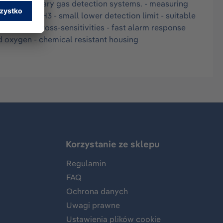
 in stationary gas detection systems. - measuring
rated on NH3 - small lower detection limit - suitable
 - little cross-sensitivities - fast alarm response
nd oxygen - chemical resistant housing
Korzystanie ze sklepu
Regulamin
FAQ
Ochrona danych
Uwagi prawne
Ustawienia plików cookie