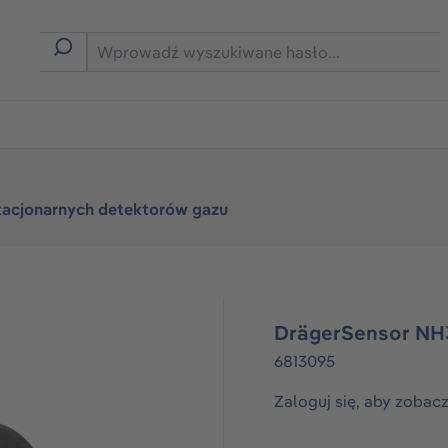
rmie B2B
tacjonarnych detektorów gazu
DrägerSensor NH
6813095
Zaloguj się, aby zobac