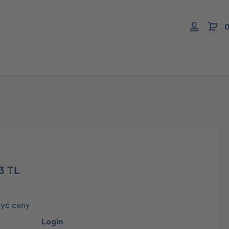
0
3 TL
zyć ceny
Login