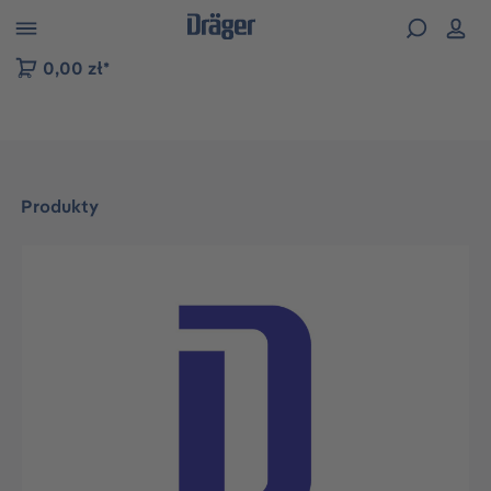
zejdź do nawigacji na platformie B2B
0,00 zł*
Produkty
Pomiń galerię zdjęć