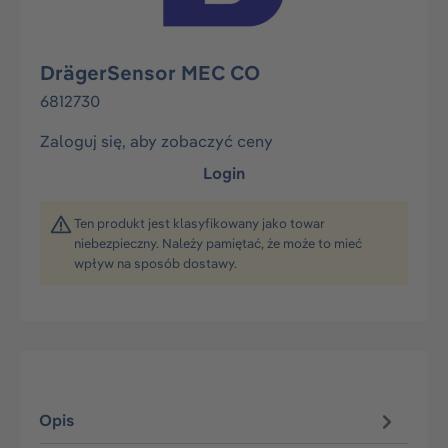
DrägerSensor MEC CO
6812730
Zaloguj się, aby zobaczyć ceny
Login
Ten produkt jest klasyfikowany jako towar
niebezpieczny. Należy pamiętać, że może to mieć
wpływ na sposób dostawy.
Opis