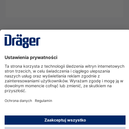
Technika
dla Życia
Serwisowa linia hotline
O nas
Korzystanie ze sklepu
© Dräger Polska Sp. z o.o., 2025