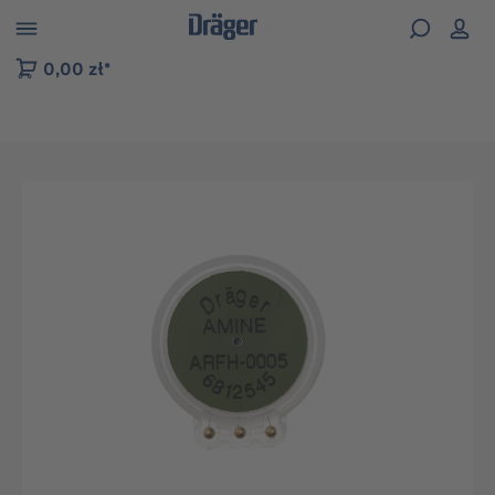
zejdź do nawigacji na platformie B2B
0,00 zł*
Pomiń galerię zdjęć