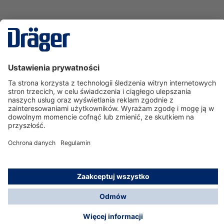
Technika
dla Życia
Serwisowa linia hotline
O nas
Korzystanie ze sklepu
© Dräger Polska Sp. z o.o., 2025
*Wszystkie ceny bez VAT, na warunkach opisanych w
Opcje płatności