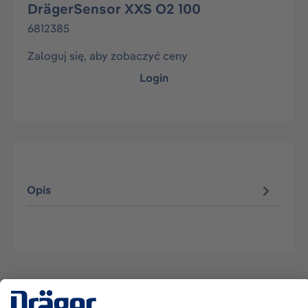
DrägerSensor XXS O2 100
6812385
Zaloguj się, aby zobaczyć ceny
Login
Opis