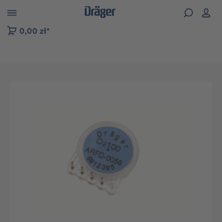
zejdź do nawigacji na platformie B2B
0,00 zł*
Pomiń galerię zdjęć