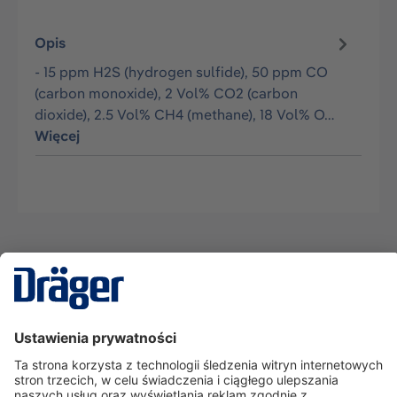
Opis
- 15 ppm H2S (hydrogen sulfide), 50 ppm CO
(carbon monoxide), 2 Vol% CO2 (carbon
dioxide), 2.5 Vol% CH4 (methane), 18 Vol% O…
Więcej
Technika
dla Życia
Serwisowa linia hotline
O nas