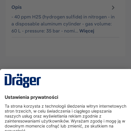
Opis
- 40 ppm H2S (hydrogen sulfide) in nitrogen - in
a disposable aluminum cylinder - gas volume:
60 L - pressure: 35 bar - nomi…
Więcej
Technika
dla Życia
Serwisowa linia hotline
O nas