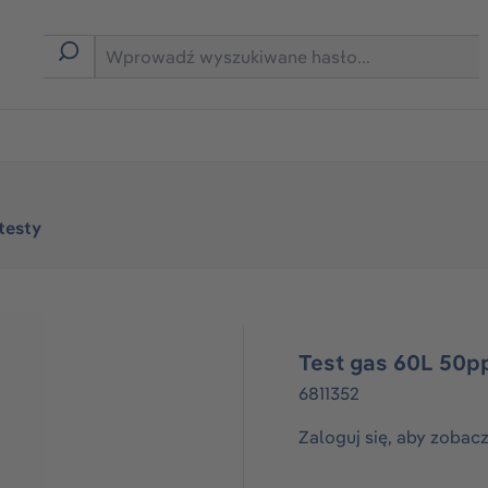
rmie B2B
 testy
Test gas 60L 50
6811352
Zaloguj się, aby zobac