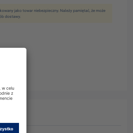
fikowany jako towar niebezpieczny. Należy pamiętać, że może
ób dostawy.