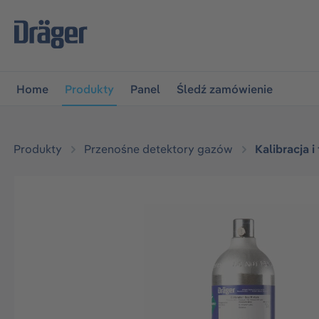
jdź do głównej nawigacji
Przejdź do nawigacji na platfo
Home
Produkty
Panel
Śledź zamówienie
Produkty
Przenośne detektory gazów
Kalibracja i
Pomiń galerię zdjęć