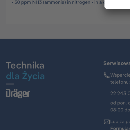
- 50 ppm NH3 (ammonia) in nitrogen - in a disposable a
Technika
Serwisowa 
dla Życia
Wsparcie
telefonu:
22 243 
od pon. 
08:00 do
Lub za p
Formula