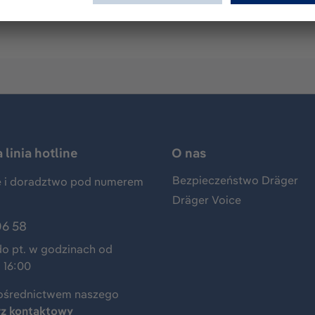
luminum cylinder - gas volume: 60 L - pressure: 35 bar - nomi
linia hotline
O nas
Bezpieczeństwo Dräger
 i doradztwo pod numerem
Dräger Voice
06 58
do pt. w godzinach od
 16:00
ośrednictwem naszego
rz kontaktowy