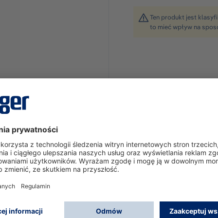
Ten produkt jest klasy
to mieć wpływ na spos