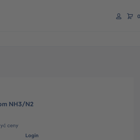
0
ppm NH3/N2
zyć ceny
Login