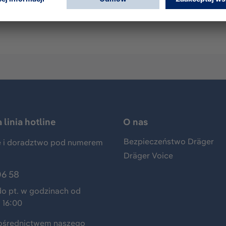
noxide), 2 Vol% CO2 (carbon dioxide), 2.5 Vol% CH4 (methane
 - nominal capacity: 1.6 L
linia hotline
O nas
Bezpieczeństwo Dräger
 i doradztwo pod numerem
Dräger Voice
06 58
do pt. w godzinach od
 16:00
ośrednictwem naszego