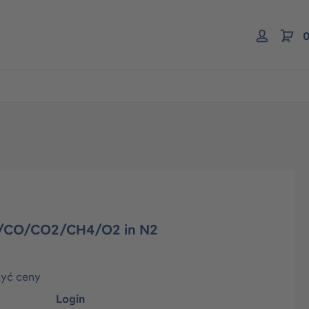
0
S/CO/CO2/CH4/O2 in N2
zyć ceny
Login