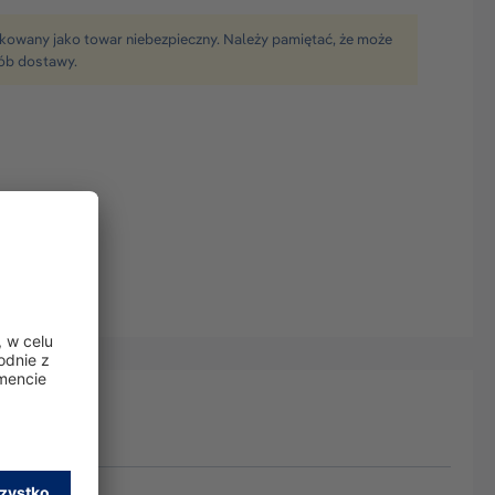
fikowany jako towar niebezpieczny. Należy pamiętać, że może
ób dostawy.