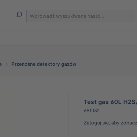
rmie B2B
e
Przenośne detektory gazów
Test gas 60L H2
6811132
Zaloguj się, aby zobac