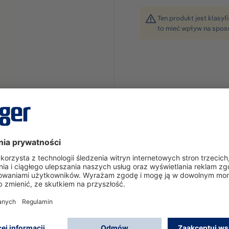
Ten produkt jest klasy
to mieć wpływ na spos