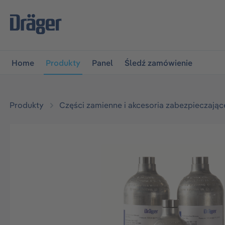
jdź do głównej nawigacji
Przejdź do nawigacji na platfo
Home
Produkty
Panel
Śledź zamówienie
Produkty
Części zamienne i akcesoria zabezpieczając
Pomiń galerię zdjęć