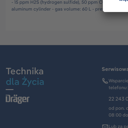
- 15 ppm H2S (hydrogen sulfide), 50 ppm CO (carbon mo
aluminum cylinder - gas volume: 60 L - pressure: 35 bar
Technika
Serwisowa 
dla Życia
Wsparcie
telefonu:
22 243 
od pon. 
08:00 do
Lub za p