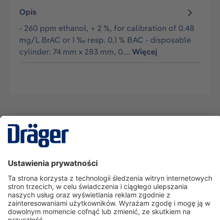
Opis
- 260 ppm ethanol, + 2 %, for calibration of 0.48
mg/L BrAC or 1 ‰ resp. 0,1 % BAC - disposable
cylinder: 74 mm x 283 mm, 0.…
Więcej
Technika
dla Życia
Serwisowa linia hotline
O nas