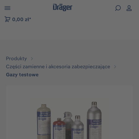
zejdź do nawigacji na platformie B2B
0,00 zł*
Produkty
Części zamienne i akcesoria zabezpieczające
Gazy testowe
Pomiń galerię zdjęć