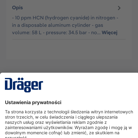
Opis
- 10 ppm HCN (hydrogen cyanide) in nitrogen -
in a disposable aluminum cylinder - gas
volume: 58 L - pressure: 34.5 bar - no…
Więcej
Technika
dla Życia
Serwisowa linia hotline
O nas