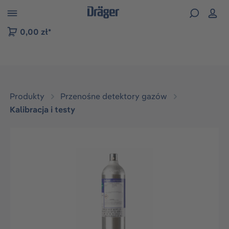
zejdź do nawigacji na platformie B2B
0,00 zł*
Produkty
Przenośne detektory gazów
Kalibracja i testy
Pomiń galerię zdjęć