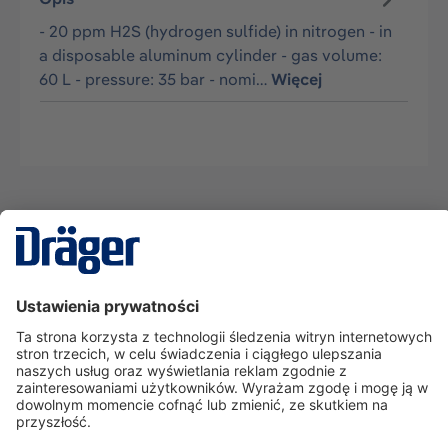
- 20 ppm H2S (hydrogen sulfide) in nitrogen - in
a disposable aluminum cylinder - gas volume:
60 L - pressure: 35 bar - nomi…
Więcej
Technika
dla Życia
Serwisowa linia hotline
O nas
Korzystanie ze sklepu