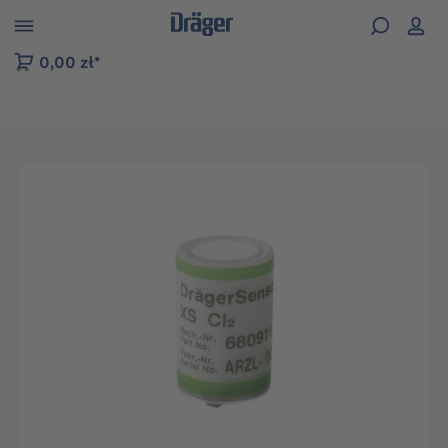
zejdź do nawigacji na platformie B2B
0,00 zł*
Pomiń galerię zdjęć