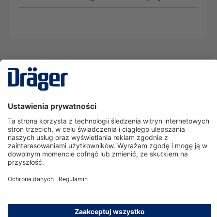
Technika
dla Życia
Serwisowa linia hotline
O nas
Korzystanie ze sklepu