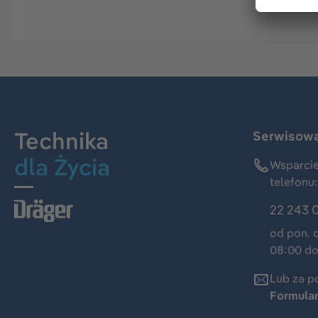
Technika
Serwisowa 
dla Życia
Wsparcie
telefonu:
22 243 
od pon. 
08:00 do
Lub za p
Formula