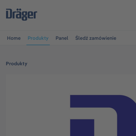
jdź do głównej nawigacji
Przejdź do nawigacji na platfo
Home
Produkty
Panel
Śledź zamówienie
Produkty
Pomiń galerię zdjęć