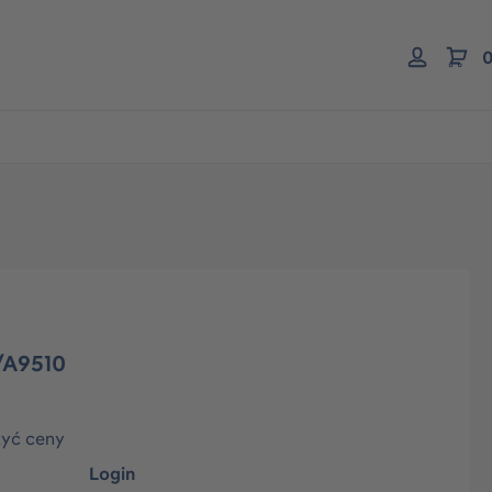
0
/A9510
zyć ceny
Login