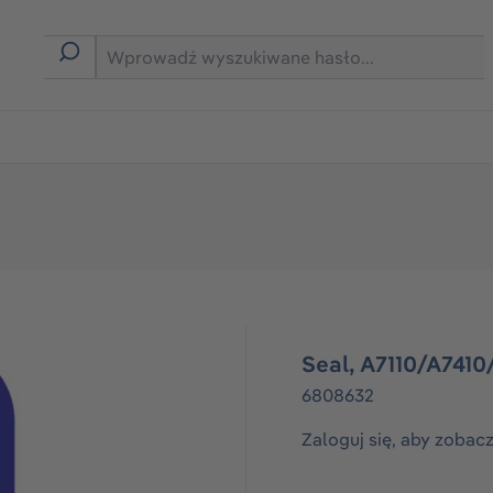
rmie B2B
Seal, A7110/A7410
6808632
Zaloguj się, aby zobac