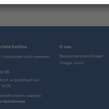
linia hotline
O nas
Bezpieczeństwo Dräger
 i doradztwo pod numerem
Dräger Voice
06 58
do pt. w godzinach od
 16:00
ośrednictwem naszego
rz kontaktowy