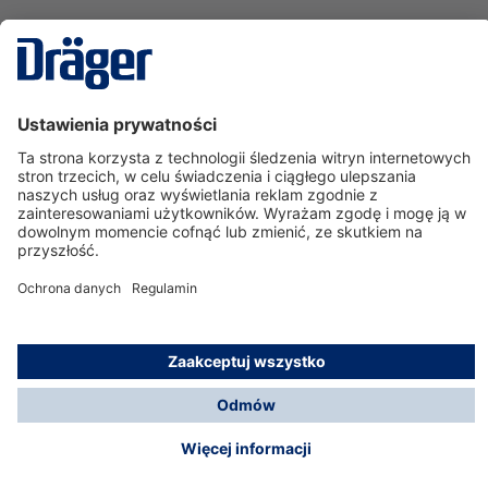
Technika
dla Życia
Serwisowa linia hotline
O nas
Korzystanie ze sklepu
© Dräger Polska Sp. z o.o., 2025
*Wszystkie ceny bez VAT, na warunkach opisanych w
Opcje płatności