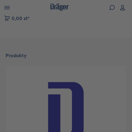
zejdź do nawigacji na platformie B2B
0,00 zł*
Produkty
Pomiń galerię zdjęć